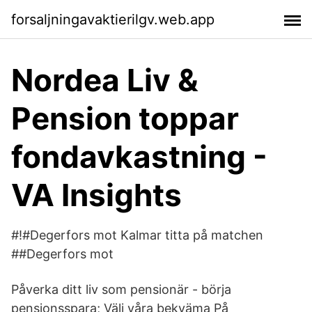
forsaljningavaktierilgv.web.app
Nordea Liv &
Pension toppar
fondavkastning -
VA Insights
#!#Degerfors mot Kalmar titta på matchen
##Degerfors mot
Påverka ditt liv som pensionär - börja
pensionsspara; Välj våra bekväma På